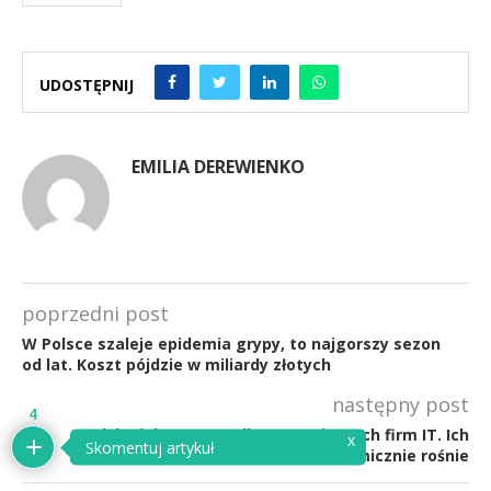
UDOSTĘPNIJ
EMILIA DEREWIENKO
poprzedni post
W Polsce szaleje epidemia grypy, to najgorszy sezon
od lat. Koszt pójdzie w miliardy złotych
następny post
4
Polska jak magnes dla zagranicznych firm IT. Ich
x
Skomentuj artykuł
liczba dynamicznie rośnie