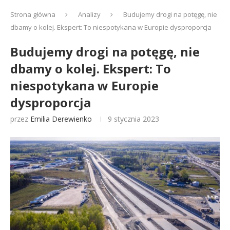
Strona główna
Analizy
Budujemy drogi na potęgę, nie
dbamy o kolej. Ekspert: To niespotykana w Europie dysproporcja
Budujemy drogi na potęgę, nie
dbamy o kolej. Ekspert: To
niespotykana w Europie
dysproporcja
przez
Emilia Derewienko
9 stycznia 2023