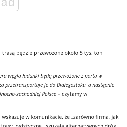
ad
ą trasą będzie przewożone około 5 tys. ton
era węgla ładunki będą przewożone z portu w
ka przetransportuje je do Białegostoku, a następnie
łnocno-zachodniej Polsce
– czytamy w
 wskazuje w komunikacie, że „zarówno firma, jak
 trasy logistyczne i szukają alternatywnych dróg,