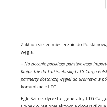
Zakłada się, że miesięcznie do Polski now
węgla.
–
Na zlecenie polskiego państwowego import
Kłajpedzie do Trakiszek, skąd LTG Cargo Pols
partnerzy dostarczą węgiel do Braniewa w pó
komunikacie LTG.
Egle Szime, dyrektor generalny LTG Cargo
i rynek w regionie aktywnie dywersyfikują