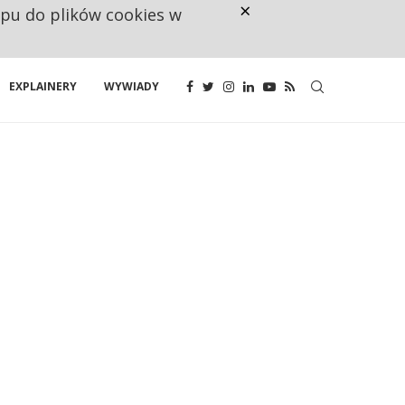
×
ępu do plików cookies w
CO TRZECIĄ ZŁOTÓWKĘ Z EMER
EXPLAINERY
WYWIADY