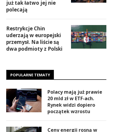
już tak łatwo jej nie
polecają
Restrykcje Chin
uderzają w europejski
przemysł. Na liście są
dwa podmioty z Polski
POPULARNE TEMATY
Polacy mają już prawie
20 mld zł w ETF-ach.
Rynek widzi dopiero
początek wzrostu
Ceny energii rosną w