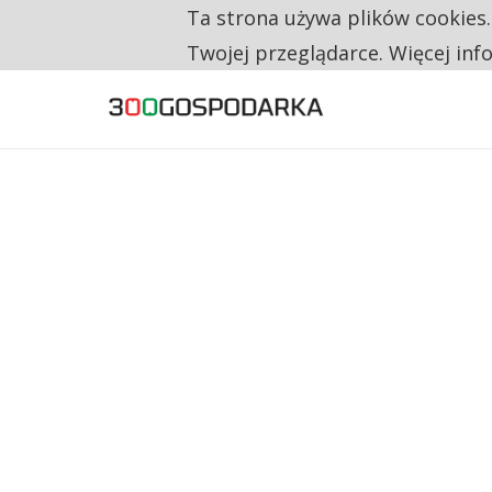
Ta strona używa plików cookies
TYLKO U NAS
RESTRYKCJE CHIN UDERZAJĄ W EUROPEJSKI
Twojej przeglądarce. Więcej inf