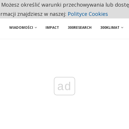
. Możesz określić warunki przechowywania lub dost
 PRZEMYSŁ. NA LIŚCIE SĄ DWA PODMIOTY Z POLSKI
ormacji znajdziesz w naszej:
Polityce Cookies
WIADOMOŚCI
IMPACT
300RESEARCH
300KLIMAT
ad