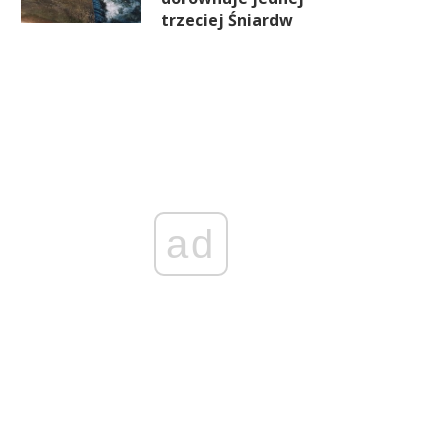
trzeciej Śniardw
ad