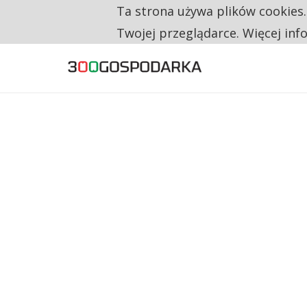
Ta strona używa plików cookies
TYLKO U NAS
CO TRZECIĄ ZŁOTÓWKĘ Z EMERYTURY SE
Twojej przeglądarce. Więcej inf