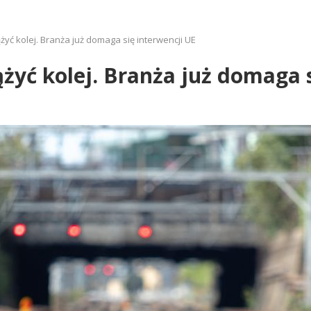
yć kolej. Branża już domaga się interwencji UE
żyć kolej. Branża już domaga s