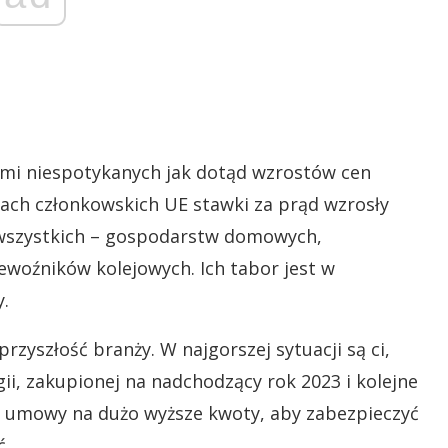
ami niespotykanych jak dotąd wzrostów cen
wach członkowskich UE stawki za prąd wzrosły
 wszystkich – gospodarstw domowych,
ewoźników kolejowych. Ich tabor jest w
.
przyszłość branży. W najgorszej sytuacji są ci,
gii, zakupionej na nadchodzący rok 2023 i kolejne
e umowy na dużo wyższe kwoty, aby zabezpieczyć
ć.