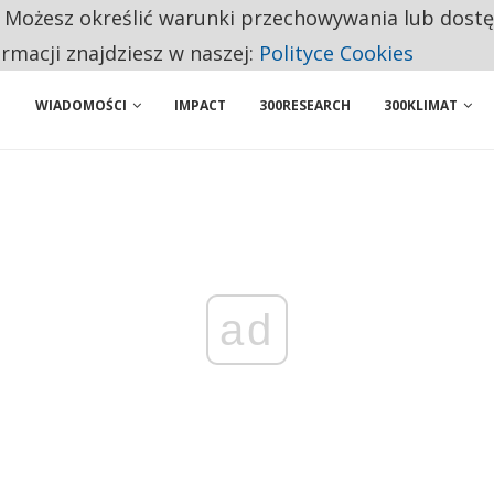
. Możesz określić warunki przechowywania lub dost
NIORZY PRZEZNACZAJĄ NA PODSTAWOWE ZAKUPY
ormacji znajdziesz w naszej:
Polityce Cookies
WIADOMOŚCI
IMPACT
300RESEARCH
300KLIMAT
ad