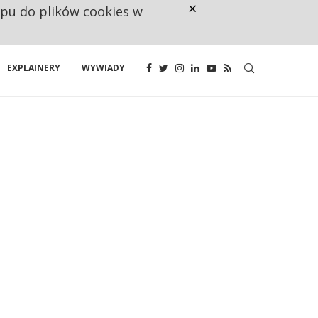
×
ępu do plików cookies w
NA JEDEN WAKAT PRZYPADAJĄ 
EXPLAINERY
WYWIADY