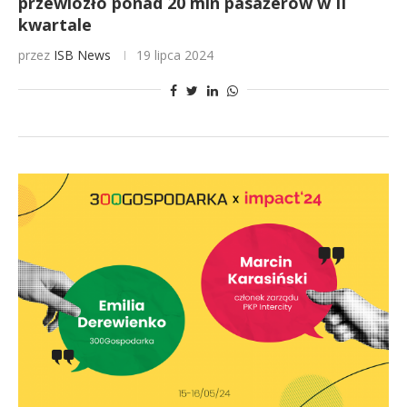
przewiozło ponad 20 mln pasażerów w II
kwartale
przez
ISB News
19 lipca 2024