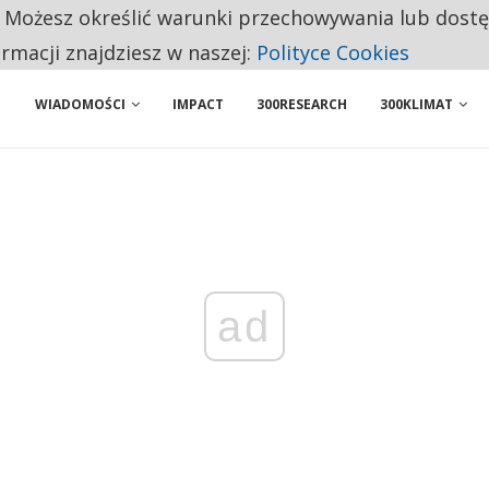
. Możesz określić warunki przechowywania lub dost
NIORZY PRZEZNACZAJĄ NA PODSTAWOWE ZAKUPY
ormacji znajdziesz w naszej:
Polityce Cookies
WIADOMOŚCI
IMPACT
300RESEARCH
300KLIMAT
ad