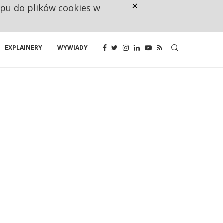
×
ępu do plików cookies w
NA JEDEN WAKAT PRZYPADAJĄ 
EXPLAINERY
WYWIADY