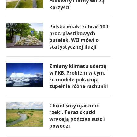
Hodowcy i firmy widzą
korzyści
Polska miała zebrać 100
proc. plastikowych
butelek. WEI mówi o
statystycznej iluzji
Zmiany klimatu uderzą
w PKB. Problem w tym,
że modele pokazują
zupełnie różne rachunki
Chcieliśmy ujarzmić
rzeki. Teraz skutki
wracają podczas susz i
powodzi