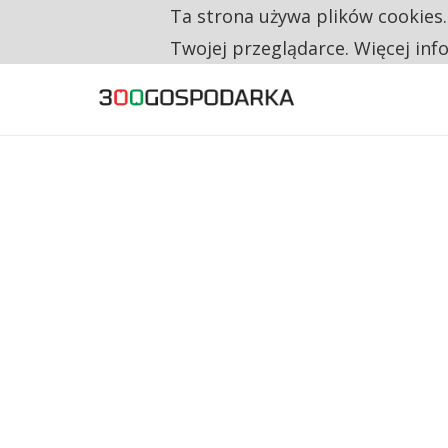
Ta strona używa plików cookies
TYLKO U NAS
CO TRZECIĄ ZŁOTÓWKĘ Z EMERYTURY SE
Twojej przeglądarce. Więcej inf