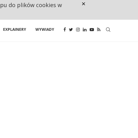
×
ępu do plików cookies w
CO TRZECIĄ ZŁOTÓWKĘ Z EMER
EXPLAINERY
WYWIADY