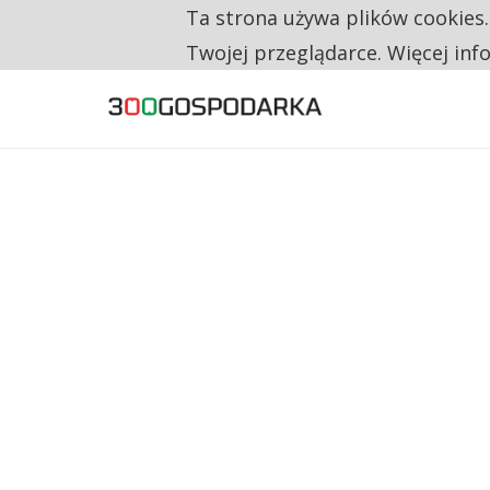
Ta strona używa plików cookies
TYLKO U NAS
RESTRYKCJE CHIN UDERZAJĄ W EUROPEJSKI
Twojej przeglądarce. Więcej inf