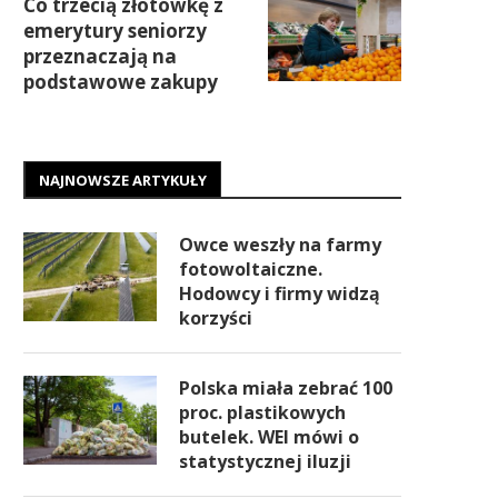
Co trzecią złotówkę z
emerytury seniorzy
przeznaczają na
podstawowe zakupy
NAJNOWSZE ARTYKUŁY
Owce weszły na farmy
fotowoltaiczne.
Hodowcy i firmy widzą
korzyści
Polska miała zebrać 100
proc. plastikowych
butelek. WEI mówi o
statystycznej iluzji