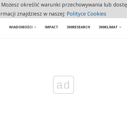
. Możesz określić warunki przechowywania lub dost
 PRZEMYSŁ. NA LIŚCIE SĄ DWA PODMIOTY Z POLSKI
ormacji znajdziesz w naszej:
Polityce Cookies
WIADOMOŚCI
IMPACT
300RESEARCH
300KLIMAT
ad