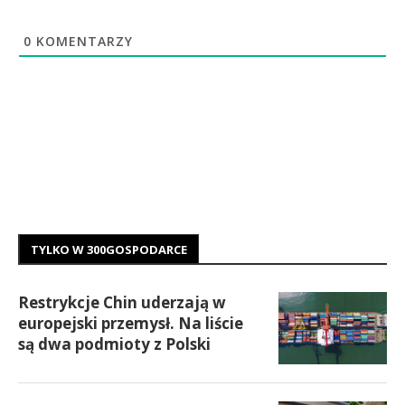
0
KOMENTARZY
TYLKO W 300GOSPODARCE
Restrykcje Chin uderzają w
europejski przemysł. Na liście
są dwa podmioty z Polski