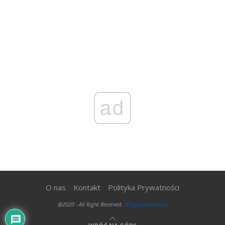
ad
O nas
Kontakt
Polityka Prywatności
@2020 - All Right Reserved.
300gospodarka.pl