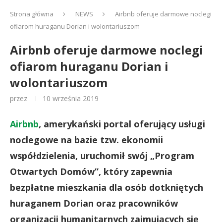
Strona główna
NEWS
Airbnb oferuje darmowe noclegi
ofiarom huraganu Dorian i wolontariuszom
Airbnb oferuje darmowe noclegi
ofiarom huraganu Dorian i
wolontariuszom
przez
10 września 2019
Airbnb
, amerykański portal oferujący usługi
noclegowe na bazie tzw. ekonomii
współdzielenia, uruchomił swój „Program
Otwartych Domów”, który zapewnia
bezpłatne mieszkania dla osób dotkniętych
huraganem Dorian oraz pracowników
organizacji humanitarnych zajmujących się