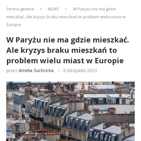
Strona główna
NEWS
W Paryżu nie ma gdzie
mieszkać. Ale kryzys braku mieszkań to problem wielu miast w
Europie
W Paryżu nie ma gdzie mieszkać.
Ale kryzys braku mieszkań to
problem wielu miast w Europie
przez
Amelia Suchcicka
6 listopada 2023