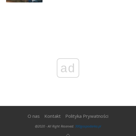
ad
O nas
Kontakt
Polityka Prywatności
@2020 - All Right Reserved.
300gospodarka.pl