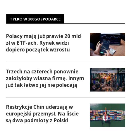
TYLKO W 300GOSPODARCE
Polacy mają już prawie 20 mld
zł w ETF-ach. Rynek widzi
dopiero początek wzrostu
Trzech na czterech ponownie
założyłoby własną firmę. Innym
już tak łatwo jej nie polecają
Restrykcje Chin uderzają w
europejski przemysł. Na liście
są dwa podmioty z Polski