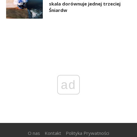
skala dorównuje jednej trzeciej
Śniardw
ad
O nas
Kontakt
Polityka Prywatności