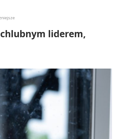
zniejsze
echlubnym liderem,