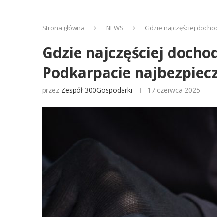
Strona główna
NEWS
Gdzie najczęściej docho
Gdzie najczęściej docho
Podkarpacie najbezpiecz
przez
Zespół 300Gospodarki
17 czerwca 2025