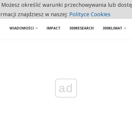
. Możesz określić warunki przechowywania lub dost
ENIA. WIELU KANDYDATÓW NIE ROZPOCZYNA PRACY
ormacji znajdziesz w naszej:
Polityce Cookies
WIADOMOŚCI
IMPACT
300RESEARCH
300KLIMAT
ad