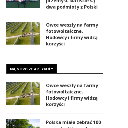
przemysł. Na liście są
dwa podmioty z Polski
Owce weszły na farmy
fotowoltaiczne.
Hodowcy i firmy widzą
korzyści
NAJNOWSZE ARTYKUŁY
Owce weszły na farmy
fotowoltaiczne.
Hodowcy i firmy widzą
korzyści
Polska miała zebrać 100