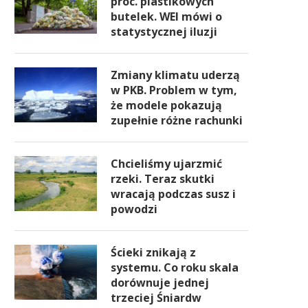
proc. plastikowych
butelek. WEI mówi o
statystycznej iluzji
Zmiany klimatu uderzą
w PKB. Problem w tym,
że modele pokazują
zupełnie różne rachunki
Chcieliśmy ujarzmić
rzeki. Teraz skutki
wracają podczas susz i
powodzi
Ścieki znikają z
systemu. Co roku skala
dorównuje jednej
trzeciej Śniardw