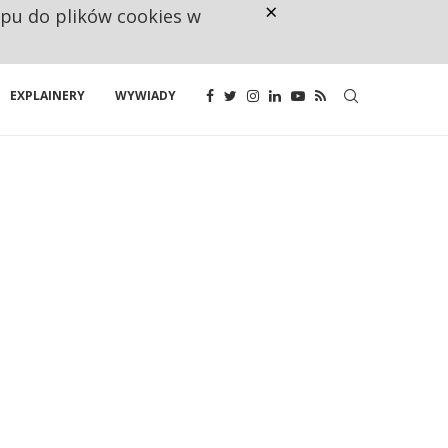
×
ępu do plików cookies w
160 ZNAKÓW TO ZA MAŁO. FUND
EXPLAINERY
WYWIADY