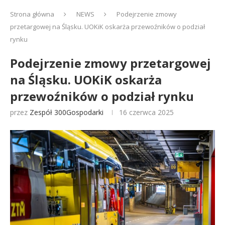
Strona główna
NEWS
Podejrzenie zmowy
przetargowej na Śląsku. UOKiK oskarża przewoźników o podział
rynku
Podejrzenie zmowy przetargowej
na Śląsku. UOKiK oskarża
przewoźników o podział rynku
przez
Zespół 300Gospodarki
16 czerwca 2025