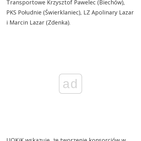
Transportowe Krzysztof Pawelec (Biechów),
PKS Południe (Świerklaniec), LZ Apolinary Lazar
i Marcin Lazar (Zdenka).
ad
UOKiK wskazuje, że tworzenie konsorcjów w