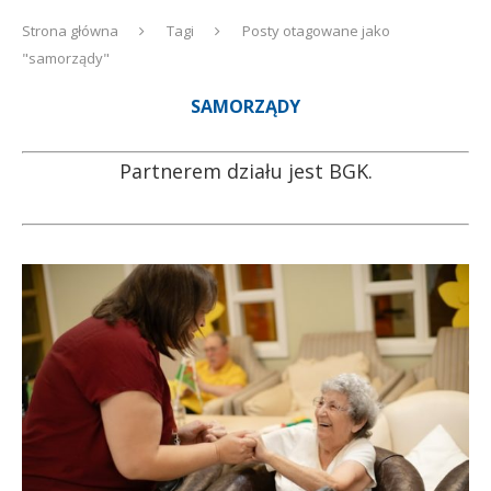
Strona główna
Tagi
Posty otagowane jako
"samorządy"
SAMORZĄDY
Partnerem działu jest BGK.