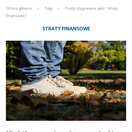
Strona główna
Tagi
Posty otagowane jako "straty
finansowe"
STRATY FINANSOWE