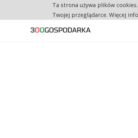
Ta strona używa plików cookies
TYLKO U NAS
RESTRYKCJE CHIN UDERZAJĄ W EUROPEJSKI
Twojej przeglądarce. Więcej inf