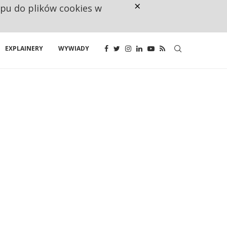
×
ępu do plików cookies w
CO TRZECIĄ ZŁOTÓWKĘ Z EMER
EXPLAINERY
WYWIADY