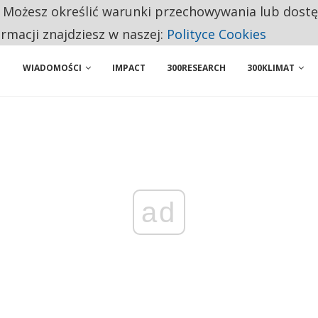
. Możesz określić warunki przechowywania lub dost
 PRZEMYSŁ. NA LIŚCIE SĄ DWA PODMIOTY Z POLSKI
ormacji znajdziesz w naszej:
Polityce Cookies
WIADOMOŚCI
IMPACT
300RESEARCH
300KLIMAT
ad