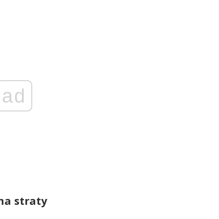
ad
na straty