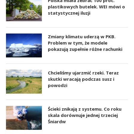
Polska miała zebrać 100 proc.
plastikowych butelek. WEI mówi o
statystycznej iluzji
Zmiany klimatu uderzą w PKB.
Problem w tym, że modele
pokazują zupełnie różne rachunki
Chcieliśmy ujarzmić rzeki. Teraz
skutki wracają podczas susz i
powodzi
Ścieki znikają z systemu. Co roku
skala dorównuje jednej trzeciej
Śniardw