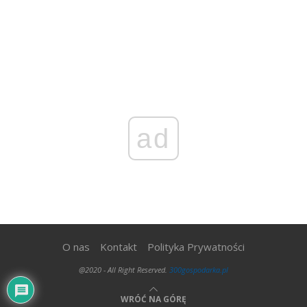
ad
O nas
Kontakt
Polityka Prywatności
@2020 - All Right Reserved.
300gospodarka.pl
WRÓĆ NA GÓRĘ