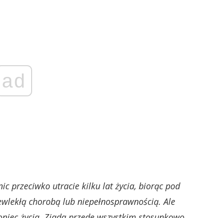
ad
ic przeciwko utracie kilku lat życia, biorąc pod
ewlekłą chorobą lub niepełnosprawnością. Ale
oniec życia. Zjada przede wszystkim stosunkowo