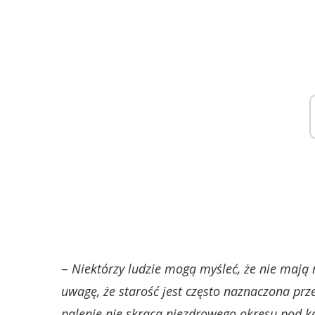
–
Niektórzy ludzie mogą myśleć, że nie mają n
uwagę, że starość jest często naznaczona prz
palenie nie skraca niezdrowego okresu pod k