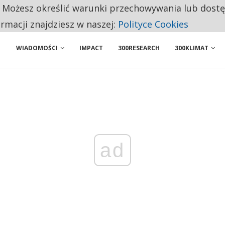
. Możesz określić warunki przechowywania lub dost
NIORZY PRZEZNACZAJĄ NA PODSTAWOWE ZAKUPY
ormacji znajdziesz w naszej:
Polityce Cookies
WIADOMOŚCI
IMPACT
300RESEARCH
300KLIMAT
ad