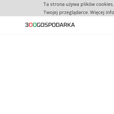
Ta strona używa plików cookies
TYLKO U NAS
CO TRZECIĄ ZŁOTÓWKĘ Z EMERYTURY SE
Twojej przeglądarce. Więcej inf