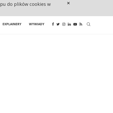
×
ępu do plików cookies w
NA JEDEN WAKAT PRZYPADAJĄ 
EXPLAINERY
WYWIADY