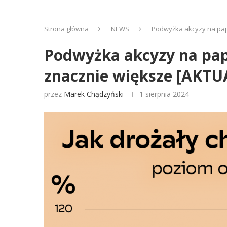
Strona główna
NEWS
Podwyżka akcyzy na papi
Podwyżka akcyzy na papi
znacznie większe [AKTU
przez
Marek Chądzyński
1 sierpnia 2024