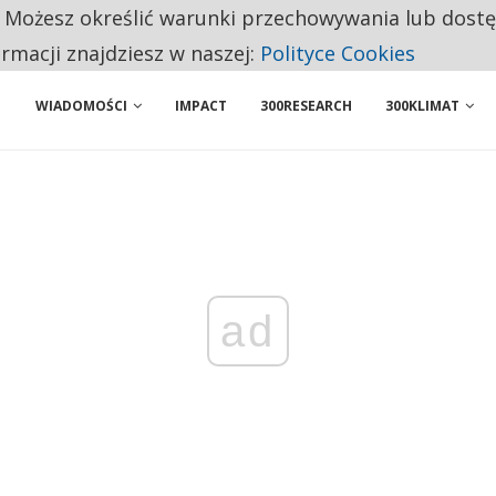
. Możesz określić warunki przechowywania lub dost
 PRZEMYSŁ. NA LIŚCIE SĄ DWA PODMIOTY Z POLSKI
ormacji znajdziesz w naszej:
Polityce Cookies
WIADOMOŚCI
IMPACT
300RESEARCH
300KLIMAT
ad