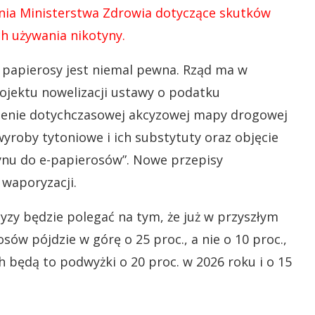
enia Ministerstwa Zdrowia dotyczące skutków
h używania nikotyny.
 papierosy jest niemal pewna. Rząd ma w
projektu nowelizacji ustawy o podatku
nienie dotychczasowej akcyzowej mapy drogowej
roby tytoniowe i ich substytuty oraz objęcie
ynu do e-papierosów”. Nowe przepisy
 waporyzacji.
zy będzie polegać na tym, że już w przyszłym
w pójdzie w górę o 25 proc., a nie o 10 proc.,
h będą to podwyżki o 20 proc. w 2026 roku i o 15