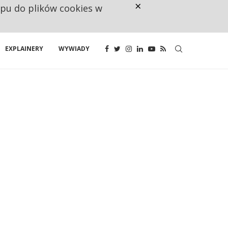
×
ępu do plików cookies w
CO TRZECIĄ ZŁOTÓWKĘ Z EMER
EXPLAINERY
WYWIADY