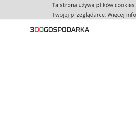
Ta strona używa plików cookies
TYLKO U NAS
RESTRYKCJE CHIN UDERZAJĄ W EUROPEJSKI
Twojej przeglądarce. Więcej inf