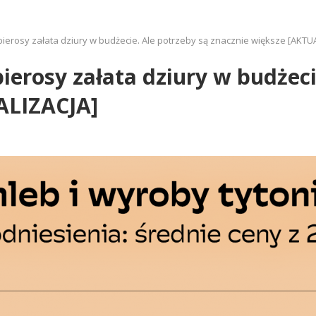
erosy załata dziury w budżecie. Ale potrzeby są znacznie większe [AKTU
erosy załata dziury w budżeci
ALIZACJA]