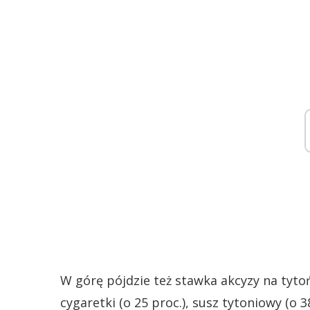
W górę pójdzie też stawka akcyzy na tytoń
cygaretki (o 25 proc.), susz tytoniowy (o 3