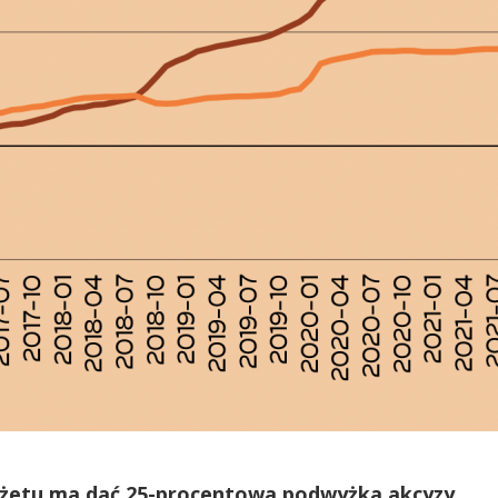
żetu ma dać 25-procentowa podwyżka akcyzy