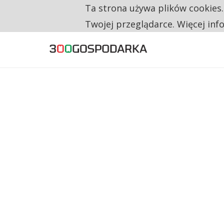
Ta strona używa plików cookies
TRZECH NA CZTERECH PONOWNIE ZAŁOŻYŁO
TYLKO U NAS
Twojej przeglądarce. Więcej inf
RESTRYKCJE CHIN UDERZAJĄ W EUROPEJSKI