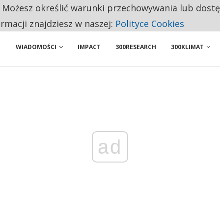
. Możesz określić warunki przechowywania lub dost
BY WŁASNĄ FIRMĘ. INNYM JUŻ TAK ŁATWO JEJ NIE POLECAJĄ
ormacji znajdziesz w naszej:
Polityce Cookies
 PRZEMYSŁ. NA LIŚCIE SĄ DWA PODMIOTY Z POLSKI
WIADOMOŚCI
IMPACT
300RESEARCH
300KLIMAT
ad