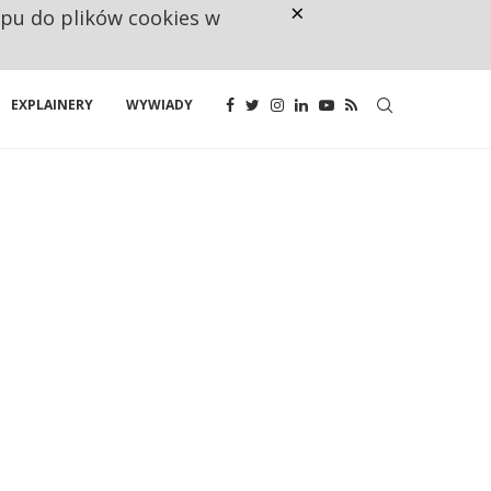
×
ępu do plików cookies w
CO TRZECIĄ ZŁOTÓWKĘ Z EMER
EXPLAINERY
WYWIADY