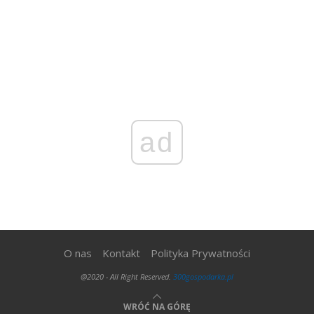
ad
O nas
Kontakt
Polityka Prywatności
@2020 - All Right Reserved.
300gospodarka.pl
WRÓĆ NA GÓRĘ