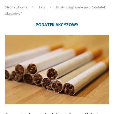
Strona główna
Tagi
Posty otagowane jako "podatek
akcyzowy"
PODATEK AKCYZOWY