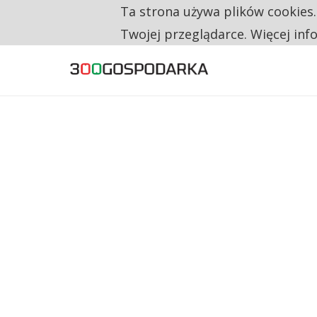
Ta strona używa plików cookies
TYLKO U NAS
CO TRZECIĄ ZŁOTÓWKĘ Z EMERYTURY SE
Twojej przeglądarce. Więcej inf