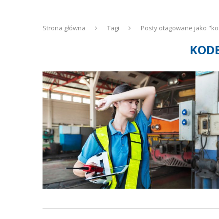
Strona główna
Tagi
Posty otagowane jako "ko
KODE