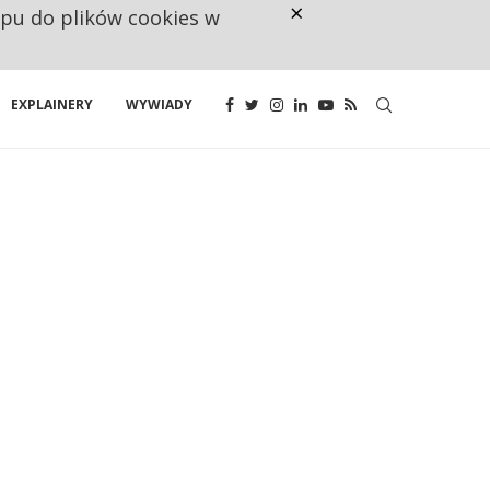
×
ępu do plików cookies w
NA JEDEN WAKAT PRZYPADAJĄ 
EXPLAINERY
WYWIADY