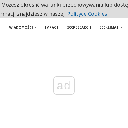
. Możesz określić warunki przechowywania lub dost
NIORZY PRZEZNACZAJĄ NA PODSTAWOWE ZAKUPY
ormacji znajdziesz w naszej:
Polityce Cookies
WIADOMOŚCI
IMPACT
300RESEARCH
300KLIMAT
ad