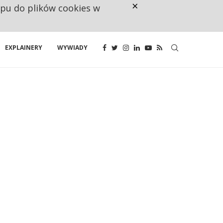
×
ępu do plików cookies w
CO TRZECIĄ ZŁOTÓWKĘ Z EMER
EXPLAINERY
WYWIADY