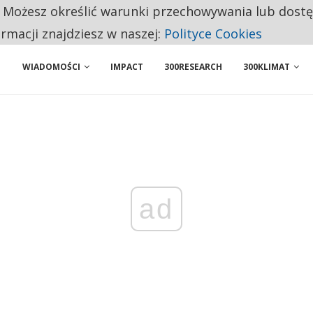
. Możesz określić warunki przechowywania lub dost
BY WŁASNĄ FIRMĘ. INNYM JUŻ TAK ŁATWO JEJ NIE POLECAJĄ
ormacji znajdziesz w naszej:
Polityce Cookies
 PRZEMYSŁ. NA LIŚCIE SĄ DWA PODMIOTY Z POLSKI
WIADOMOŚCI
IMPACT
300RESEARCH
300KLIMAT
ad