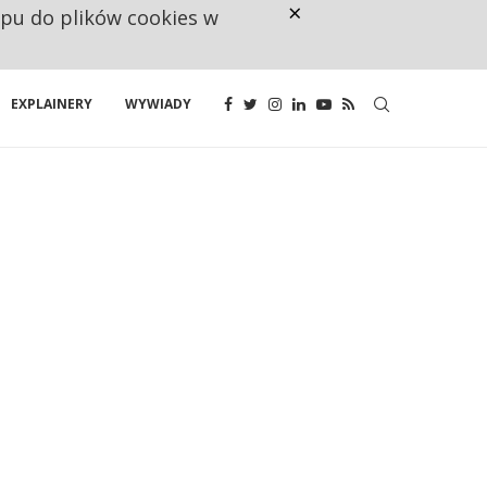
×
ępu do plików cookies w
CO TRZECIĄ ZŁOTÓWKĘ Z EMER
EXPLAINERY
WYWIADY