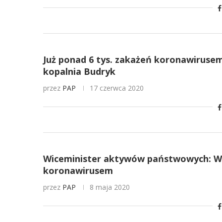
Już ponad 6 tys. zakażeń koronawiruse
kopalnia Budryk
przez
PAP
17 czerwca 2020
Wiceminister aktywów państwowych: W 
koronawirusem
przez
PAP
8 maja 2020