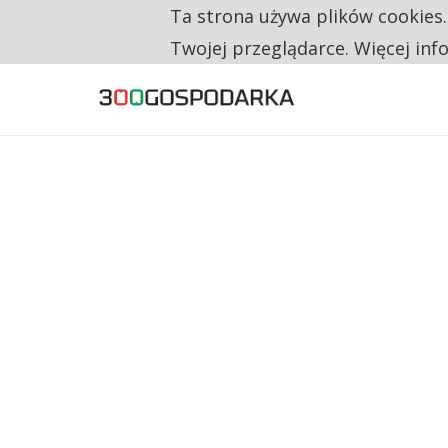
Ta strona używa plików cookies
TYLKO U NAS
TRZECH NA CZTERECH PONOWNIE ZAŁOŻYŁO
Twojej przeglądarce. Więcej inf
RESTRYKCJE CHIN UDERZAJĄ W EUROPEJSKI