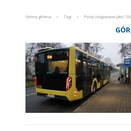
Strona główna
Tagi
Posty otagowane jako "Gó
GÓR