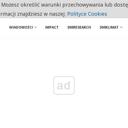
. Możesz określić warunki przechowywania lub dost
BY WŁASNĄ FIRMĘ. INNYM JUŻ TAK ŁATWO JEJ NIE POLECAJĄ
ormacji znajdziesz w naszej:
Polityce Cookies
 PRZEMYSŁ. NA LIŚCIE SĄ DWA PODMIOTY Z POLSKI
WIADOMOŚCI
IMPACT
300RESEARCH
300KLIMAT
ad