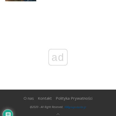
ad
O nas
Kontakt
Polityka Prywatności
@2020 - All Right Reserved.
300gospodarka.pl