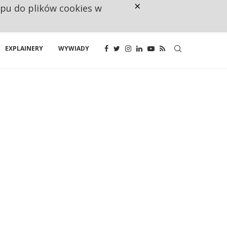
×
ępu do plików cookies w
NA JEDEN WAKAT PRZYPADAJĄ 
EXPLAINERY
WYWIADY