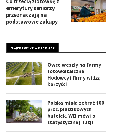
Co trzecią złotówkę z
emerytury seniorzy
przeznaczają na
podstawowe zakupy
NAJNOWSZE ARTYKUŁY
Owce weszły na farmy
fotowoltaiczne.
Hodowcy i firmy widzą
korzyści
Polska miała zebrać 100
proc. plastikowych
butelek. WEI mówi o
statystycznej iluzji