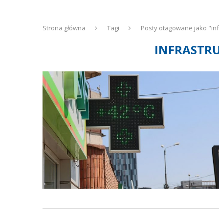
Strona główna
Tagi
Posty otagowane jako "inf
INFRASTRU