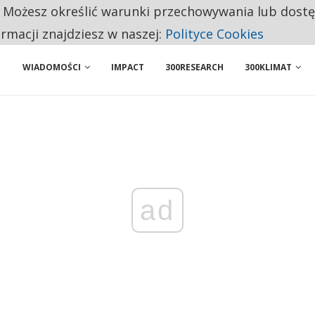
. Możesz określić warunki przechowywania lub dost
NIORZY PRZEZNACZAJĄ NA PODSTAWOWE ZAKUPY
ormacji znajdziesz w naszej:
Polityce Cookies
WIADOMOŚCI
IMPACT
300RESEARCH
300KLIMAT
ad