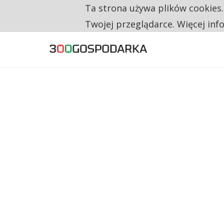
Ta strona używa plików cookies
TYLKO U NAS
CO TRZECIĄ ZŁOTÓWKĘ Z EMERYTURY SE
Twojej przeglądarce. Więcej inf