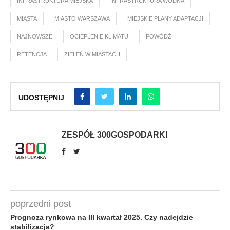
INFRASTRUKTURA MIEJSKA
INFRASTRUKTURA WODNA
MIASTA
MIASTO WARSZAWA
MIEJSKIE PLANY ADAPTACJI
NAJNOWSZE
OCIEPLENIE KLIMATU
POWÓDŹ
RETENCJA
ZIELEŃ W MIASTACH
UDOSTĘPNIJ
ZESPÓŁ 300GOSPODARKI
poprzedni post
Prognoza rynkowa na III kwartał 2025. Czy nadejdzie
stabilizacja?