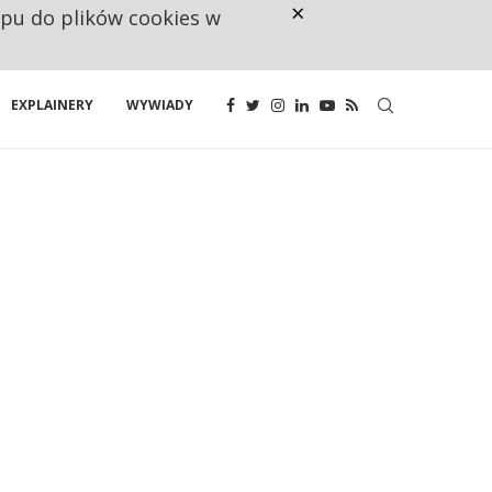
×
ępu do plików cookies w
CO TRZECIĄ ZŁOTÓWKĘ Z EMER
EXPLAINERY
WYWIADY