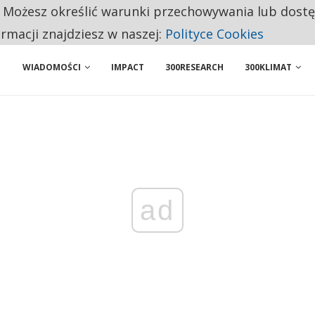
. Możesz określić warunki przechowywania lub dost
 PRZEMYSŁ. NA LIŚCIE SĄ DWA PODMIOTY Z POLSKI
ormacji znajdziesz w naszej:
Polityce Cookies
WIADOMOŚCI
IMPACT
300RESEARCH
300KLIMAT
ad