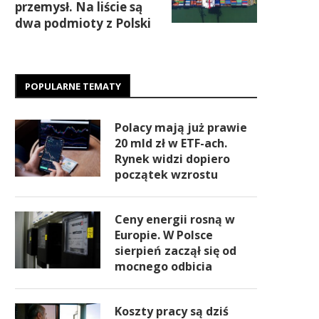
przemysł. Na liście są
dwa podmioty z Polski
POPULARNE TEMATY
Polacy mają już prawie
20 mld zł w ETF-ach.
Rynek widzi dopiero
początek wzrostu
Ceny energii rosną w
Europie. W Polsce
sierpień zaczął się od
mocnego odbicia
Koszty pracy są dziś