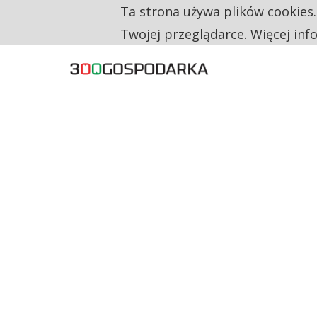
Ta strona używa plików cookies
TYLKO U NAS
RESTRYKCJE CHIN UDERZAJĄ W EUROPEJSKI
Twojej przeglądarce. Więcej inf