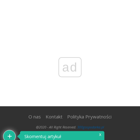
ad
O nas
Kontakt
Polityka Prywatności
@2020 - All Right Reserved.
300gospodarka.pl
x
Skomentuj artykuł