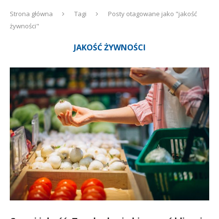
Strona główna
Tagi
Posty otagowane jako "jakość
żywności"
JAKOŚĆ ŻYWNOŚCI