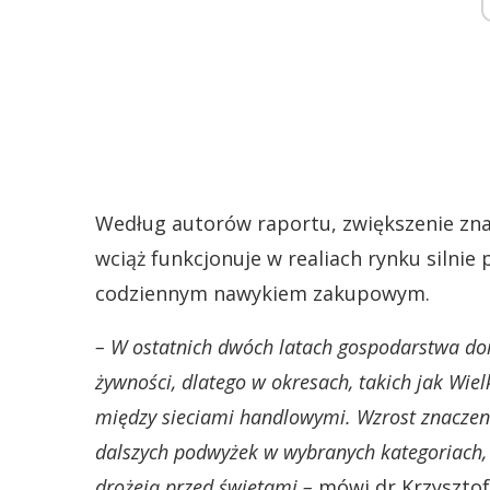
Według autorów raportu, zwiększenie zn
wciąż funkcjonuje w realiach rynku silnie 
codziennym nawykiem zakupowym.
– W ostatnich dwóch latach gospodarstwa do
żywności, dlatego w okresach, takich jak Wie
między sieciami handlowymi. Wzrost znaczen
dalszych podwyżek w wybranych kategoriach, np
drożeją przed świętami –
mówi dr Krzysztof 