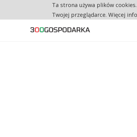
Ta strona używa plików cookies
TYLKO U NAS
RESTRYKCJE CHIN UDERZAJĄ W EUROPEJSKI
Twojej przeglądarce. Więcej inf