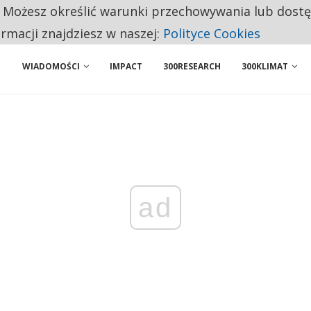
. Możesz określić warunki przechowywania lub dost
 PRZEMYSŁ. NA LIŚCIE SĄ DWA PODMIOTY Z POLSKI
ormacji znajdziesz w naszej:
Polityce Cookies
WIADOMOŚCI
IMPACT
300RESEARCH
300KLIMAT
ad