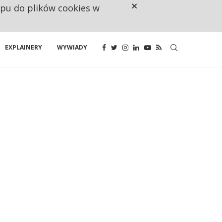
×
ępu do plików cookies w
CO TRZECIĄ ZŁOTÓWKĘ Z EMER
EXPLAINERY
WYWIADY