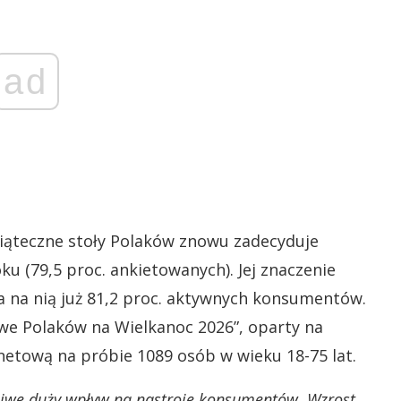
ad
ąteczne stoły Polaków znowu zadecyduje
u (79,5 proc. ankietowanych). Jej znaczenie
a na nią już 81,2 proc. aktywnych konsumentów.
we Polaków na Wielkanoc 2026”, oparty na
tową na próbie 1089 osób w wieku 18-75 lat.
liwe duży wpływ na nastroje konsumentów. Wzrost