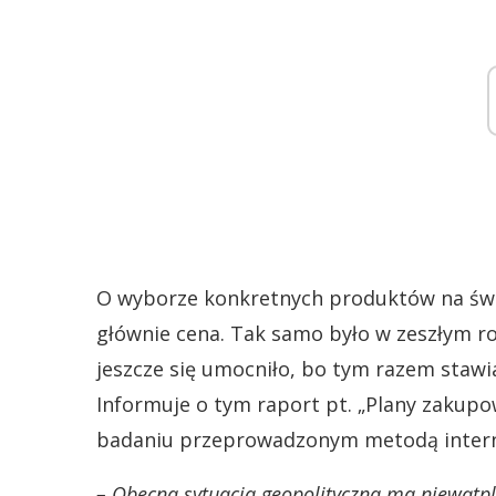
O wyborze konkretnych produktów na świ
głównie cena. Tak samo było w zeszłym rok
jeszcze się umocniło, bo tym razem stawi
Informuje o tym raport pt. „Plany zakupo
badaniu przeprowadzonym metodą interne
– Obecna sytuacja geopolityczna ma niewątp