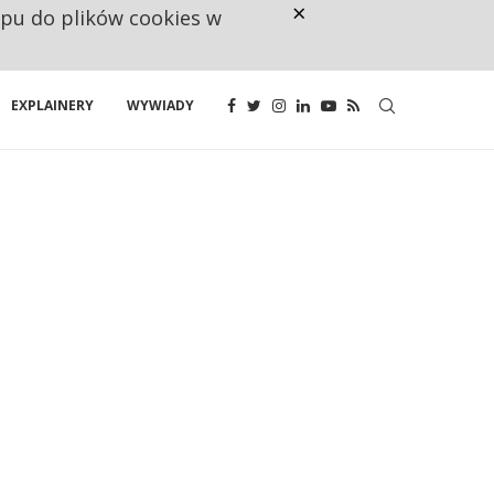
×
ępu do plików cookies w
CO TRZECIĄ ZŁOTÓWKĘ Z EMER
EXPLAINERY
WYWIADY