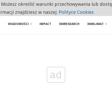
. Możesz określić warunki przechowywania lub dost
 PRZEMYSŁ. NA LIŚCIE SĄ DWA PODMIOTY Z POLSKI
ormacji znajdziesz w naszej:
Polityce Cookies
WIADOMOŚCI
IMPACT
300RESEARCH
300KLIMAT
ad