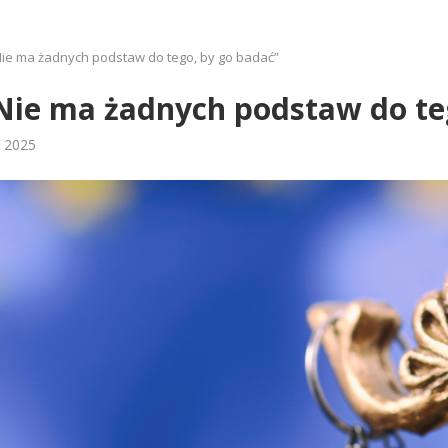
Nie ma żadnych podstaw do tego, by go badać”
Nie ma żadnych podstaw do te
 2025