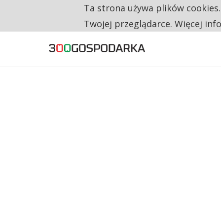
Ta strona używa plików cookies
TYLKO U NAS
RESTRYKCJE CHIN UDERZAJĄ W EUROPEJSKI
Twojej przeglądarce. Więcej inf