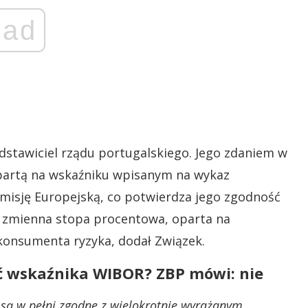
ad
stawiciel rządu portugalskiego. Jego zdaniem w
artą na wskaźniku wpisanym na wykaz
misję Europejską, co potwierdza jego zgodność
e zmienna stopa procentowa, oparta na
konsumenta ryzyka, dodał Związek.
ć wskaźnika WIBOR? ZBP mówi: nie
są w pełni zgodne z wielokrotnie wyrażanym