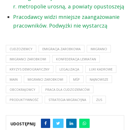
r. metropolie urosną, a powiaty opustoszeją
Pracodawcy widzi mniejsze zaangażowanie
pracowników. Podwyżki nie wystarczą
CUDZOZIEMCY
EMIGRACJA ZAROBKOWA
IMIGRANCI
IMIGRANCI ZAROBKOWI
KONFEDERACJA LEWIATAN
KRYZYS DEMOGRAFICZNY
LEGALIZACJA
LUKI KADROWE
MAIN
MIGRANCI ZAROBKOWI
MŚP
NAJNOWSZE
OBCOKRAJOWCY
PRACA DLA CUDZOZIEMCÓW
PRODUKTYWNOŚĆ
STRATEGIA MIGRACYJNA
ZUS
UDOSTĘPNIJ