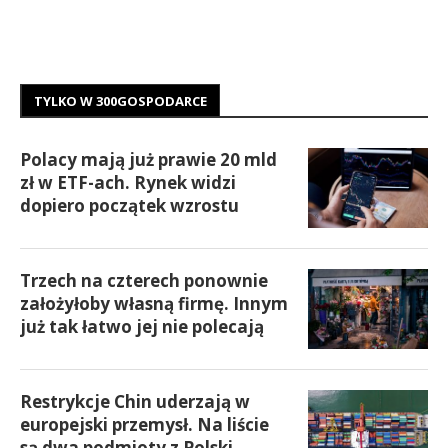
TYLKO W 300GOSPODARCE
Polacy mają już prawie 20 mld
zł w ETF-ach. Rynek widzi
dopiero początek wzrostu
Trzech na czterech ponownie
założyłoby własną firmę. Innym
już tak łatwo jej nie polecają
Restrykcje Chin uderzają w
europejski przemysł. Na liście
są dwa podmioty z Polski