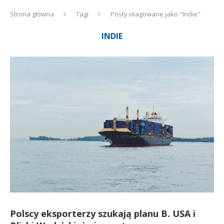
Strona główna
Tagi
Posty otagowane jako "Indie"
INDIE
Polscy eksporterzy szukają planu B. USA i