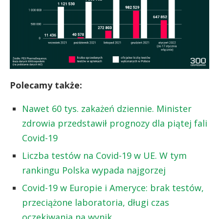
Polecamy także:
Nawet 60 tys. zakażeń dziennie. Minister
zdrowia przedstawił prognozy dla piątej fali
Covid-19
Liczba testów na Covid-19 w UE. W tym
rankingu Polska wypada najgorzej
Covid-19 w Europie i Ameryce: brak testów,
przeciążone laboratoria, długi czas
oczekiwania na wynik