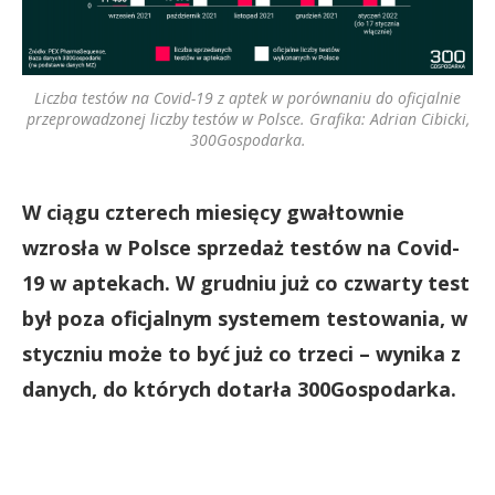
Liczba testów na Covid-19 z aptek w porównaniu do oficjalnie
przeprowadzonej liczby testów w Polsce. Grafika: Adrian Cibicki,
300Gospodarka.
W ciągu czterech miesięcy gwałtownie
wzrosła w Polsce sprzedaż testów na Covid-
19 w aptekach. W grudniu już co czwarty test
był poza oficjalnym systemem testowania, w
styczniu może to być już co trzeci – wynika z
danych, do których dotarła 300Gospodarka.