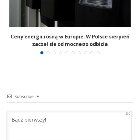
Ceny energii rosną w Europie. W Polsce sierpień
K
zaczął się od mocnego odbicia
Subscribe
500