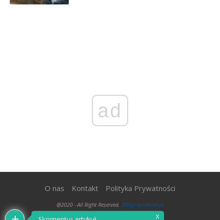
ad
O nas
Kontakt
Polityka Prywatności
@2020 - All Right Reserved.
300gospodarka.pl
x
Skomentuj artykuł