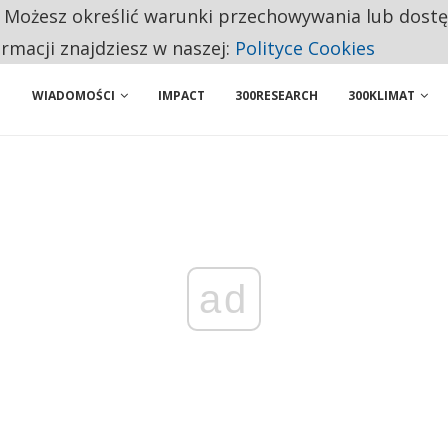
. Możesz określić warunki przechowywania lub dost
 PRZEMYSŁ. NA LIŚCIE SĄ DWA PODMIOTY Z POLSKI
ormacji znajdziesz w naszej:
Polityce Cookies
WIADOMOŚCI
IMPACT
300RESEARCH
300KLIMAT
ad