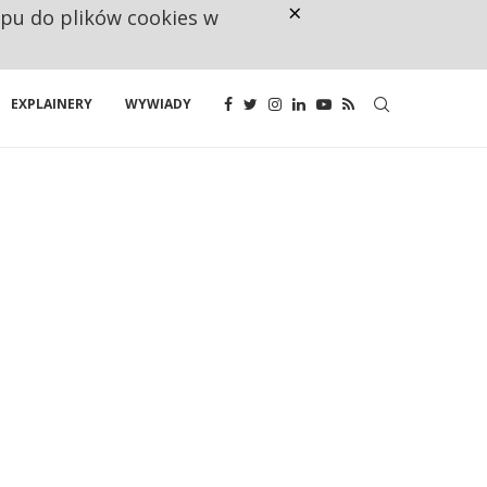
×
ępu do plików cookies w
CO TRZECIĄ ZŁOTÓWKĘ Z EMER
EXPLAINERY
WYWIADY