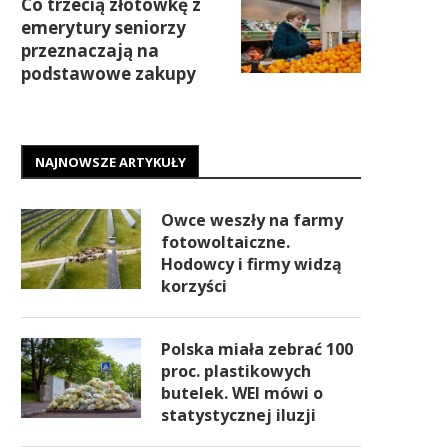
Co trzecią złotówkę z
emerytury seniorzy
przeznaczają na
podstawowe zakupy
NAJNOWSZE ARTYKUŁY
Owce weszły na farmy
fotowoltaiczne.
Hodowcy i firmy widzą
korzyści
Polska miała zebrać 100
proc. plastikowych
butelek. WEI mówi o
statystycznej iluzji