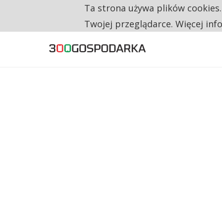
Ta strona używa plików cookies
TYLKO U NAS
RESTRYKCJE CHIN UDERZAJĄ W EUROPEJSKI
Twojej przeglądarce. Więcej inf