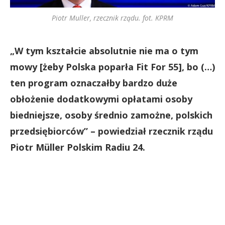
Piotr Muller, rzecznik rządu. fot. KPRM
„W tym kształcie absolutnie nie ma o tym
mowy [żeby Polska poparła Fit For 55], bo (…)
ten program oznaczałby bardzo duże
obłożenie dodatkowymi opłatami osoby
biedniejsze, osoby średnio zamożne, polskich
przedsiębiorców” – powiedział rzecznik rządu
Piotr Müller Polskim Radiu 24.