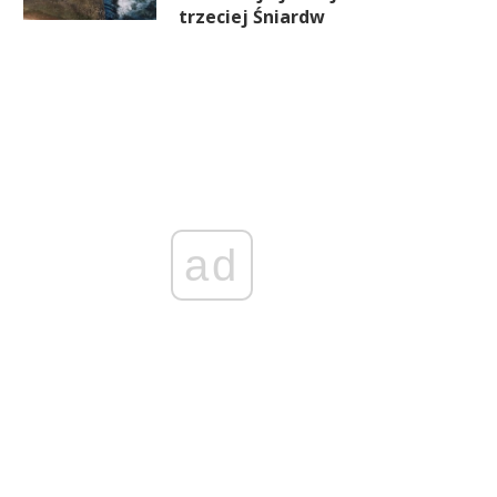
trzeciej Śniardw
ad