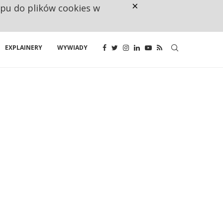
×
ępu do plików cookies w
CO TRZECIĄ ZŁOTÓWKĘ Z EMER
EXPLAINERY
WYWIADY