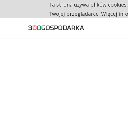
Ta strona używa plików cookies
TYLKO U NAS
RESTRYKCJE CHIN UDERZAJĄ W EUROPEJSKI
Twojej przeglądarce. Więcej inf