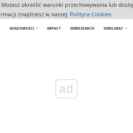
. Możesz określić warunki przechowywania lub dost
 PRZEMYSŁ. NA LIŚCIE SĄ DWA PODMIOTY Z POLSKI
ormacji znajdziesz w naszej:
Polityce Cookies
WIADOMOŚCI
IMPACT
300RESEARCH
300KLIMAT
ad