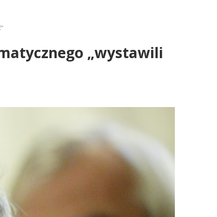
ć”
limatycznego „wystawili