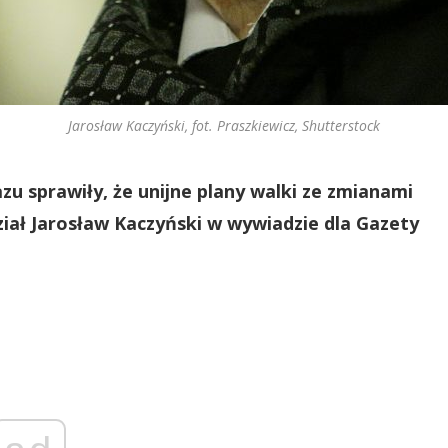
Jarosław Kaczyński, fot. Praszkiewicz, Shutterstock
zu sprawiły, że unijne plany walki ze zmianami
ział Jarosław Kaczyński w wywiadzie dla Gazety