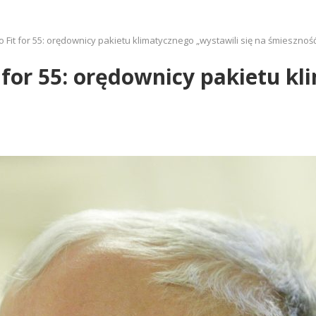
o Fit for 55: orędownicy pakietu klimatycznego „wystawili się na śmiesznoś
t for 55: orędownicy pakietu k