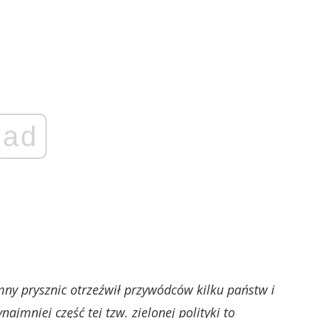
ad
mny prysznic otrzeźwił przywódców kilku państw i
najmniej część tej tzw. zielonej polityki to