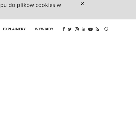
×
ępu do plików cookies w
NA JEDEN WAKAT PRZYPADAJĄ 
EXPLAINERY
WYWIADY