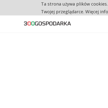
Ta strona używa plików cookies
TYLKO U NAS
CO TRZECIĄ ZŁOTÓWKĘ Z EMERYTURY SE
Twojej przeglądarce. Więcej inf