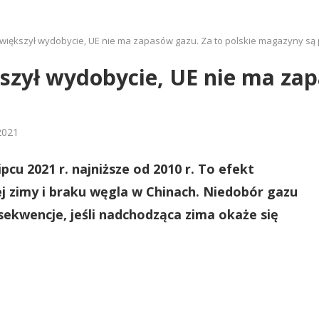
iększył wydobycie, UE nie ma zapasów gazu. Za to polskie magazyny są
zył wydobycie, UE nie ma zapa
2021
pcu 2021 r. najniższe od 2010 r. To efekt
ej zimy i braku węgla w Chinach. Niedobór gazu
kwencje, jeśli nadchodząca zima okaże się