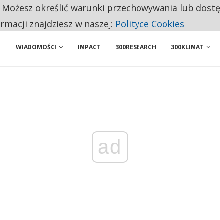
. Możesz określić warunki przechowywania lub dost
NIORZY PRZEZNACZAJĄ NA PODSTAWOWE ZAKUPY
ormacji znajdziesz w naszej:
Polityce Cookies
WIADOMOŚCI
IMPACT
300RESEARCH
300KLIMAT
ad