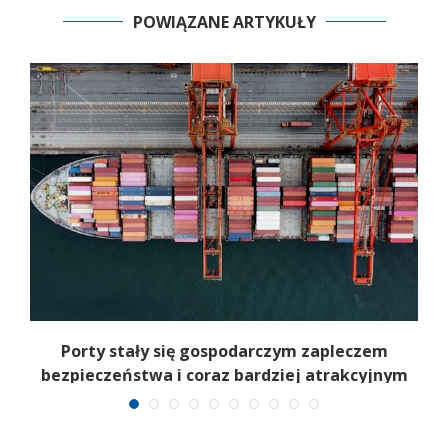
POWIĄZANE ARTYKUŁY
Porty stały się gospodarczym zapleczem
I
bezpieczeństwa i coraz bardziej atrakcyjnym
celem