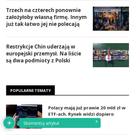
Trzech na czterech ponownie
założyłoby własną firmę. Innym
już tak łatwo jej nie polecają
Restrykcje Chin uderzają w
europejski przemysł. Na liście
są dwa podmioty z Polski
POPULARNE TEMATY
Polacy mają już prawie 20 mld zł w
ETF-ach. Rynek widzi dopiero
początek wzrostu
x
Skomentuj artykuł