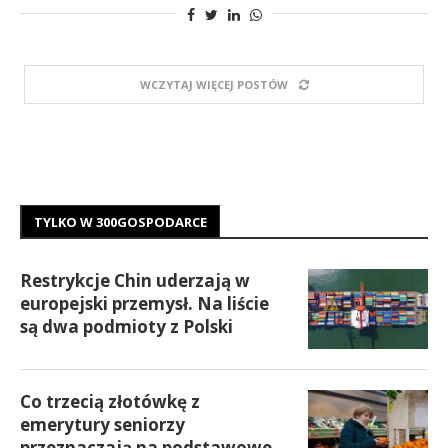
WCZYTAJ WIĘCEJ POSTÓW
TYLKO W 300GOSPODARCE
Restrykcje Chin uderzają w
europejski przemysł. Na liście
są dwa podmioty z Polski
Co trzecią złotówkę z
emerytury seniorzy
przeznaczają na podstawowe