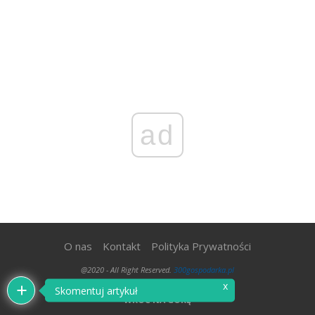
ad
O nas
Kontakt
Polityka Prywatności
@2020 - All Right Reserved.
300gospodarka.pl
x
Skomentuj artykuł
WRÓĆ NA GÓRĘ