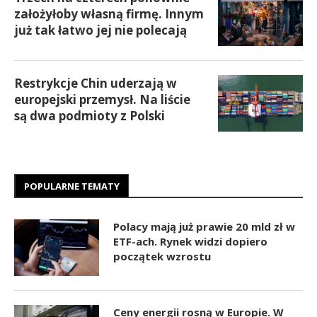
założyłoby własną firmę. Innym
już tak łatwo jej nie polecają
Restrykcje Chin uderzają w
europejski przemysł. Na liście
są dwa podmioty z Polski
POPULARNE TEMATY
Polacy mają już prawie 20 mld zł w
ETF-ach. Rynek widzi dopiero
początek wzrostu
Ceny energii rosną w Europie. W