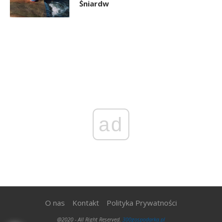
Śniardw
ad
O nas
Kontakt
Polityka Prywatności
@2020 - All Right Reserved.
300gospodarka.pl