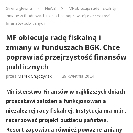
Strona główna
NEWS
MF obiecuje radę fiskalną i
zmiany w funduszach BGK. Chce poprawiać przejrzystość
finansów publicznych
MF obiecuje radę fiskalną i
zmiany w funduszach BGK. Chce
poprawiać przejrzystość finansów
publicznych
przez
Marek Chądzyński
29 kwietnia 2024
Ministerstwo Finansów w najbliższych dniach
przedstawi założenia funkcjonowania
niezależnej rady fiskalnej. Instytucja ma m.in.
recenzować projekt budżetu państwa.
Resort zapowiada również poważne zmiany