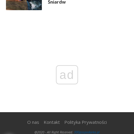
Śniardw
ad
O nas
Kontakt
Polityka Prywatności
@2020 - All Right Reserved.
300gospodarka.pl