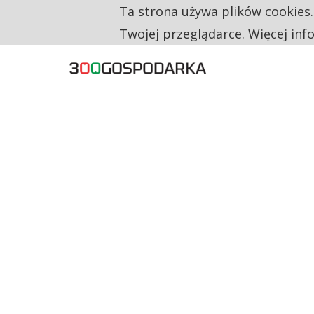
Ta strona używa plików cookies
TYLKO U NAS
160 ZNAKÓW TO ZA MAŁO. FUNDACJA PRO
Twojej przeglądarce. Więcej inf