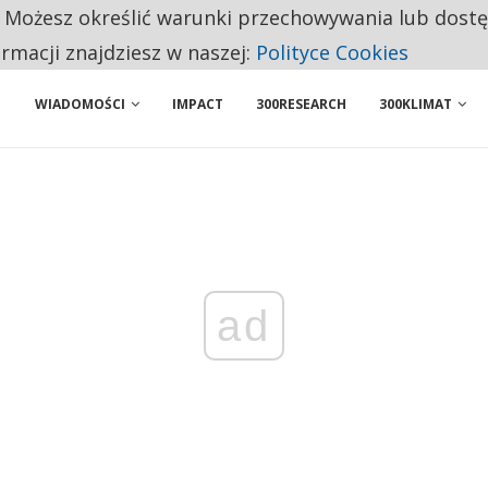
. Możesz określić warunki przechowywania lub dost
PONUJE PROSTĄ ZMIANĘ, KTÓRA MOŻE OGRANICZYĆ CHAOS W KRYZYSIE
ormacji znajdziesz w naszej:
Polityce Cookies
WIADOMOŚCI
IMPACT
300RESEARCH
300KLIMAT
ad