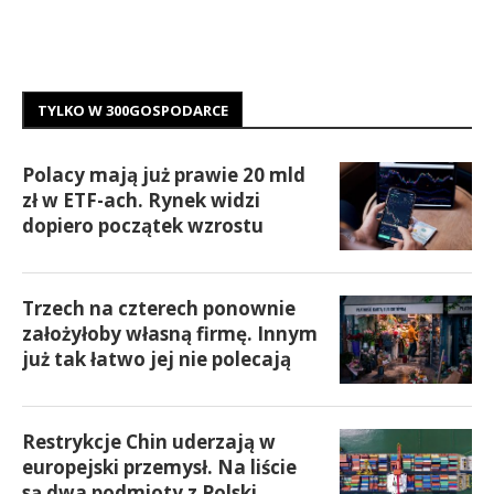
TYLKO W 300GOSPODARCE
Polacy mają już prawie 20 mld
zł w ETF-ach. Rynek widzi
dopiero początek wzrostu
Trzech na czterech ponownie
założyłoby własną firmę. Innym
już tak łatwo jej nie polecają
Restrykcje Chin uderzają w
europejski przemysł. Na liście
są dwa podmioty z Polski