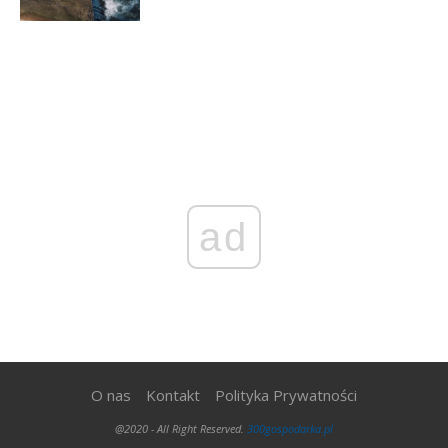
ad
O nas
Kontakt
Polityka Prywatności
@2020 - All Right Reserved.
300gospodarka.pl