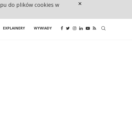
×
ępu do plików cookies w
CO TRZECIĄ ZŁOTÓWKĘ Z EMER
EXPLAINERY
WYWIADY